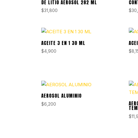
DE LITIO AEROSOL 282 ML
CON
$
31,800
$
30
ACEITE 3 EN 1 30 ML
ACE
$
4,900
$
8,1
AEROSOL ALUMINIO
AER
$
6,200
TEM
$
11,