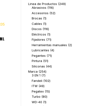
249
Linea de Productos
249
116
productos
Abrasivos
116
productos
52
Accesorios
52
productos
1
Brocas
1
producto
1
Cables
1
producto
116
Discos
116
productos
1
Eléctricos
1
producto
 ML
71
Fijadores
71
productos
2
Herramientas manuales
2
productos
4
Lubricantes
4
productos
71
Pegantes
71
productos
51
Pintura
51
productos
44
Siliconas
44
productos
254
Marca
254
7
productos
3 EN 1
7
productos
102
Fandeli
102
productos
49
ITW
49
productos
15
Pegatex
15
productos
80
Turbo
80
productos
1
WD-40
1
producto