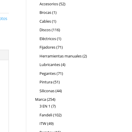
productos
52
Accesorios
52
productos
1
Brocas
1
otos
producto
1
Cables
1
producto
116
Discos
116
productos
1
Eléctricos
1
producto
71
Fijadores
71
productos
2
Herramientas manuales
2
productos
4
Lubricantes
4
productos
71
Pegantes
71
productos
51
Pintura
51
productos
44
Siliconas
44
productos
254
Marca
254
productos
7
3 EN 1
7
productos
102
Fandeli
102
productos
49
ITW
49
productos
15