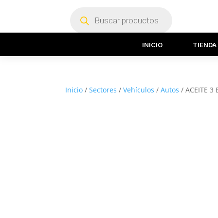
Búsqueda
de
productos
INICIO
TIENDA
Inicio
/
Sectores
/
Vehículos
/
Autos
/ ACEITE 3 