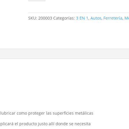
EN
1
90
SKU:
200003
Categorías:
3 EN 1
,
Autos
,
Ferretería
,
M
ML
cantidad
 lubricar como proteger las superficies metálicas
plicará el producto justo allí donde se necesita