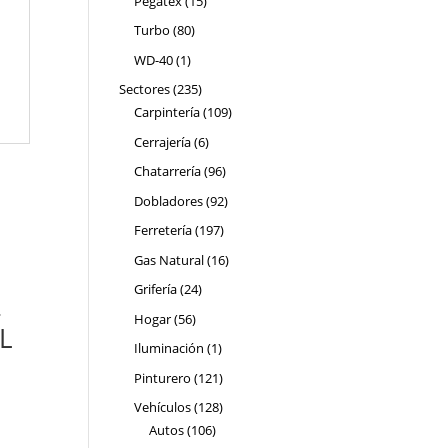
Pegatex
15
productos
80
Turbo
80
productos
1
WD-40
1
producto
235
Sectores
235
productos
109
Carpintería
109
productos
6
Cerrajería
6
productos
96
Chatarrería
96
productos
92
Dobladores
92
productos
197
Ferretería
197
productos
16
Gas Natural
16
productos
24
Grifería
24
-
productos
56
Hogar
56
L
productos
1
Iluminación
1
producto
121
Pinturero
121
productos
128
Vehículos
128
106
productos
Autos
106