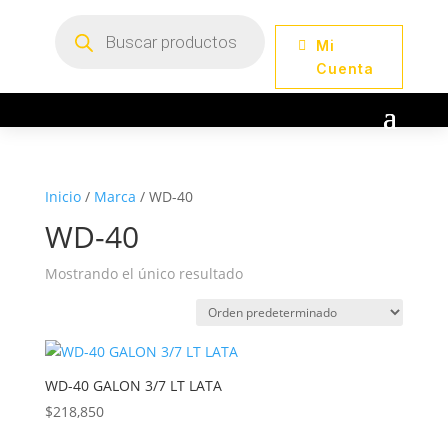
Búsqueda
de
Mi
productos
Cuenta
Inicio
/
Marca
/ WD-40
WD-40
Mostrando el único resultado
WD-40 GALON 3/7 LT LATA
$
218,850