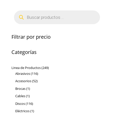
Búsqueda
de
productos
Filtrar por precio
Categorías
249
Linea de Productos
249
116
productos
Abrasivos
116
productos
52
Accesorios
52
productos
1
Brocas
1
producto
1
Cables
1
producto
116
Discos
116
productos
1
Eléctricos
1