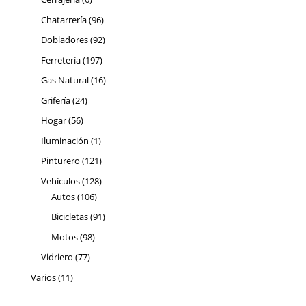
productos
96
Chatarrería
96
productos
92
Dobladores
92
productos
197
Ferretería
197
productos
16
Gas Natural
16
productos
24
Grifería
24
productos
56
Hogar
56
productos
1
Iluminación
1
producto
121
Pinturero
121
productos
128
Vehículos
128
106
productos
Autos
106
productos
91
Bicicletas
91
productos
98
Motos
98
productos
77
Vidriero
77
productos
11
Varios
11
productos