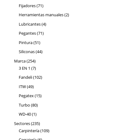
producto
71
Fijadores
71
productos
2
Herramientas manuales
2
productos
4
Lubricantes
4
productos
71
Pegantes
71
productos
51
Pintura
51
productos
44
Siliconas
44
productos
254
Marca
254
productos
7
3 EN 1
7
productos
102
Fandeli
102
productos
49
ITW
49
productos
15
Pegatex
15
productos
80
Turbo
80
productos
1
WD-40
1
producto
235
Sectores
235
productos
109
Carpintería
109
productos
6
Cerrajería
6