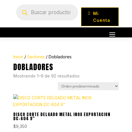
Búsqueda
de
Mi
productos
Cuenta
Inicio
/
Sectores
/ Dobladores
DOBLADORES
Mostrando 1–9 de 92 resultados
DISCO CORTE DELGADO METAL INOX EXPORTACION
DC-604 9″
$
9,350