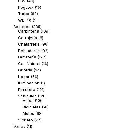
49
ITW
49
productos
15
Pegatex
15
productos
80
Turbo
80
productos
1
WD-40
1
producto
235
Sectores
235
productos
109
Carpintería
109
productos
6
Cerrajería
6
productos
96
Chatarrería
96
productos
92
Dobladores
92
productos
197
Ferretería
197
productos
16
Gas Natural
16
productos
24
Grifería
24
productos
56
Hogar
56
productos
1
Iluminación
1
producto
121
Pinturero
121
productos
128
Vehículos
128
106
productos
Autos
106
productos
91
Bicicletas
91
productos
98
Motos
98
productos
77
Vidriero
77
productos
11
Varios
11
productos