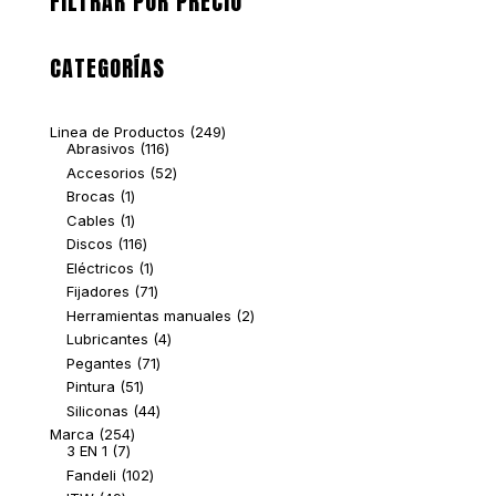
FILTRAR POR PRECIO
CATEGORÍAS
249
Linea de Productos
249
116
productos
Abrasivos
116
productos
52
Accesorios
52
productos
1
Brocas
1
producto
1
Cables
1
producto
116
Discos
116
productos
1
Eléctricos
1
producto
71
Fijadores
71
productos
2
Herramientas manuales
2
productos
4
Lubricantes
4
productos
71
Pegantes
71
productos
51
Pintura
51
productos
44
Siliconas
44
productos
254
Marca
254
7
productos
3 EN 1
7
productos
102
Fandeli
102
productos