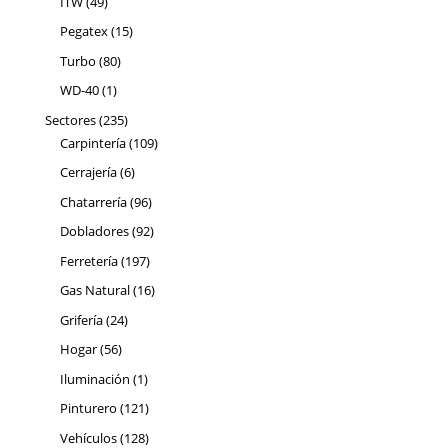
49
ITW
49
productos
15
Pegatex
15
productos
80
Turbo
80
productos
1
WD-40
1
producto
235
Sectores
235
productos
109
Carpintería
109
productos
6
Cerrajería
6
productos
96
Chatarrería
96
productos
92
Dobladores
92
productos
197
Ferretería
197
productos
16
Gas Natural
16
productos
24
Grifería
24
productos
56
Hogar
56
productos
1
Iluminación
1
producto
121
Pinturero
121
productos
128
Vehículos
128