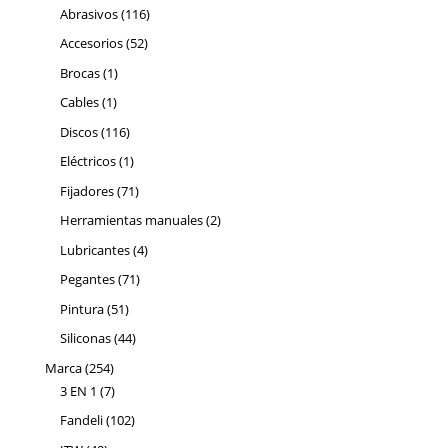
116
productos
Abrasivos
116
productos
52
Accesorios
52
productos
1
Brocas
1
producto
1
Cables
1
producto
116
Discos
116
productos
1
Eléctricos
1
producto
71
Fijadores
71
productos
2
Herramientas manuales
2
productos
4
Lubricantes
4
productos
71
Pegantes
71
productos
51
Pintura
51
productos
44
Siliconas
44
productos
254
Marca
254
productos
7
3 EN 1
7
productos
102
Fandeli
102
productos