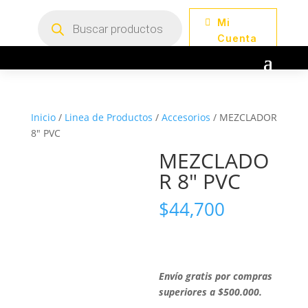
Búsqueda
Mi
de
productos
Cuenta
Inicio
/
Linea de Productos
/
Accesorios
/ MEZCLADOR
8″ PVC
MEZCLADO
R 8″ PVC
$
44,700
Envío gratis por compras
superiores a $500.000.