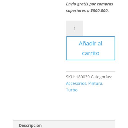
Envío gratis por compras
superiores a $500.000.
REPTOLS
BROCHA
MONA
Añadir al
1"
1/2
carrito
cantidad
SKU:
180039
Categorías:
Accesorios
,
Pintura
,
Turbo
Descripción