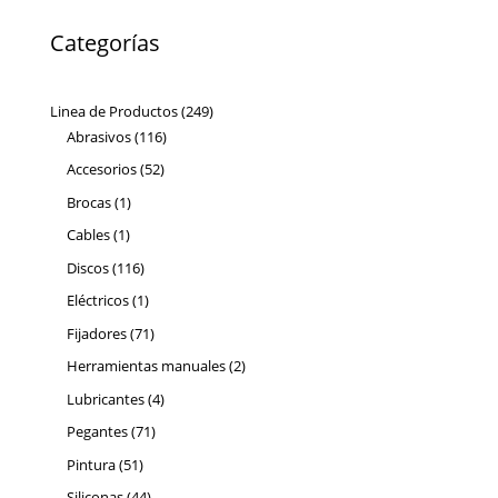
Categorías
249
Linea de Productos
249
116
productos
Abrasivos
116
productos
52
Accesorios
52
productos
1
Brocas
1
producto
1
Cables
1
producto
116
Discos
116
productos
1
Eléctricos
1
producto
71
Fijadores
71
productos
2
Herramientas manuales
2
productos
4
Lubricantes
4
productos
71
Pegantes
71
productos
51
Pintura
51
productos
44
Siliconas
44