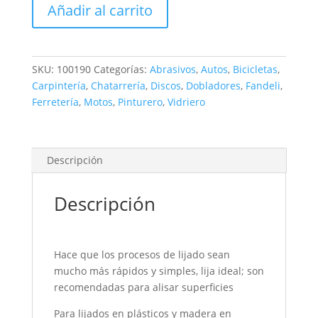
Añadir al carrito
SPEEDKUT
400
cantidad
SKU:
100190
Categorías:
Abrasivos
,
Autos
,
Bicicletas
,
Carpintería
,
Chatarrería
,
Discos
,
Dobladores
,
Fandeli
,
Ferretería
,
Motos
,
Pinturero
,
Vidriero
Descripción
Descripción
Hace que los procesos de lijado sean
mucho más rápidos y simples, lija ideal; son
recomendadas para alisar superficies
Para lijados en plásticos y madera en