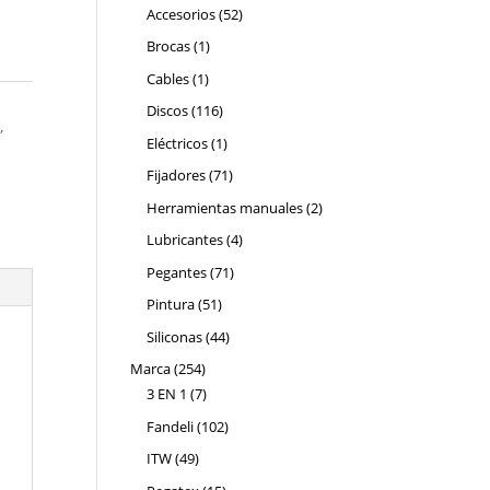
productos
52
Accesorios
52
productos
1
Brocas
1
producto
1
Cables
1
producto
116
Discos
116
i
,
productos
1
Eléctricos
1
producto
71
Fijadores
71
productos
2
Herramientas manuales
2
productos
4
Lubricantes
4
productos
71
Pegantes
71
productos
51
Pintura
51
productos
44
Siliconas
44
productos
254
Marca
254
productos
7
3 EN 1
7
productos
102
Fandeli
102
productos
49
ITW
49
productos
15