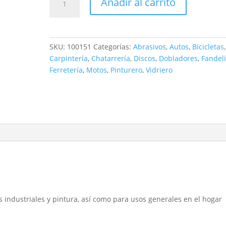
Añadir al carrito
DE
AGUA
H-
98
SKU:
100151
Categorías:
Abrasivos
,
Autos
,
Bicicletas
,
PROFESIONAL
Carpintería
,
Chatarrería
,
Discos
,
Dobladores
,
Fandel
120
Ferretería
,
Motos
,
Pinturero
,
Vidriero
cantidad
s industriales y pintura, así como para usos generales en el hogar