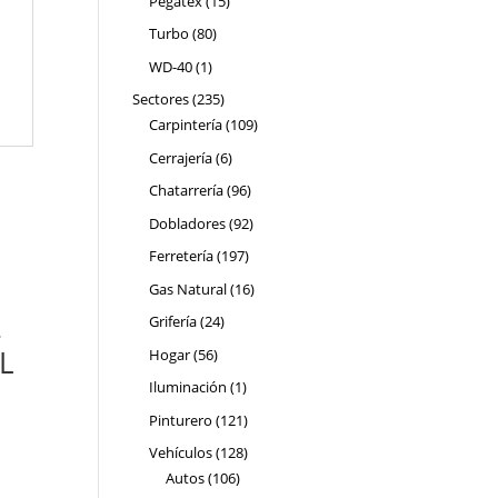
Pegatex
15
productos
80
Turbo
80
productos
1
WD-40
1
producto
235
Sectores
235
productos
109
Carpintería
109
productos
6
Cerrajería
6
productos
96
Chatarrería
96
productos
92
Dobladores
92
productos
197
Ferretería
197
productos
16
Gas Natural
16
productos
24
Grifería
24
-
productos
L
56
Hogar
56
productos
1
Iluminación
1
producto
121
Pinturero
121
productos
128
Vehículos
128
106
productos
Autos
106