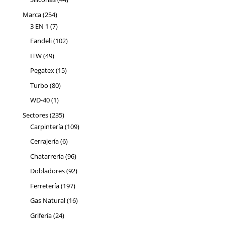
productos
254
Marca
254
productos
7
3 EN 1
7
productos
102
Fandeli
102
productos
49
ITW
49
productos
15
Pegatex
15
productos
80
Turbo
80
productos
1
WD-40
1
producto
235
Sectores
235
productos
109
Carpintería
109
productos
6
Cerrajería
6
productos
96
Chatarrería
96
productos
92
Dobladores
92
productos
197
Ferretería
197
productos
16
Gas Natural
16
productos
24
Grifería
24