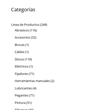
Categorías
249
Linea de Productos
249
116
productos
Abrasivos
116
productos
52
Accesorios
52
productos
1
Brocas
1
producto
1
Cables
1
producto
116
Discos
116
productos
1
Eléctricos
1
producto
71
Fijadores
71
productos
2
Herramientas manuales
2
productos
4
Lubricantes
4
productos
71
Pegantes
71
productos
51
Pintura
51
productos
44
Siliconas
44