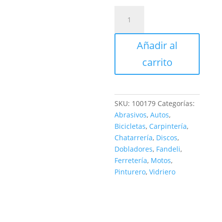
LIJA
NEGRA
ALPHA
Añadir al
500
cantidad
carrito
SKU:
100179
Categorías:
Abrasivos
,
Autos
,
Bicicletas
,
Carpintería
,
Chatarrería
,
Discos
,
Dobladores
,
Fandeli
,
Ferretería
,
Motos
,
Pinturero
,
Vidriero