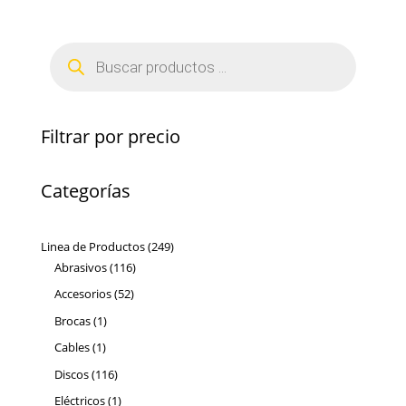
Búsqueda
de
productos
Filtrar por precio
Categorías
249
Linea de Productos
249
116
productos
Abrasivos
116
productos
52
Accesorios
52
productos
1
Brocas
1
producto
1
Cables
1
producto
116
Discos
116
productos
1
Eléctricos
1