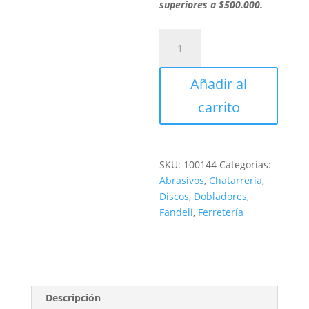
superiores a $500.000.
FIBRODISCOS
G-
88
Añadir al
100
4"
carrito
1/2
cantidad
SKU:
100144
Categorías:
Abrasivos
,
Chatarrería
,
Discos
,
Dobladores
,
Fandeli
,
Ferretería
Descripción