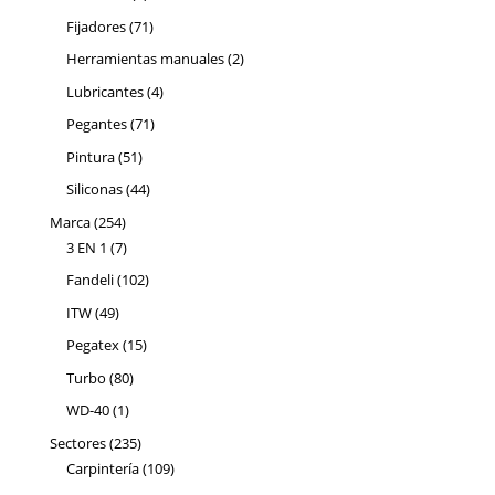
producto
71
Fijadores
71
productos
2
Herramientas manuales
2
productos
4
Lubricantes
4
productos
71
Pegantes
71
productos
51
Pintura
51
productos
44
Siliconas
44
productos
254
Marca
254
productos
7
3 EN 1
7
productos
102
Fandeli
102
productos
49
ITW
49
productos
15
Pegatex
15
productos
80
Turbo
80
productos
1
WD-40
1
producto
235
Sectores
235
productos
109
Carpintería
109
productos