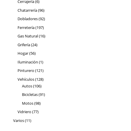
6
Cerrajería
6
productos
96
Chatarrería
96
productos
92
Dobladores
92
productos
197
Ferretería
197
productos
16
Gas Natural
16
productos
24
Grifería
24
productos
56
Hogar
56
productos
1
Iluminación
1
producto
121
Pinturero
121
productos
128
Vehículos
128
106
productos
Autos
106
productos
91
Bicicletas
91
productos
98
Motos
98
productos
77
Vidriero
77
productos
11
Varios
11
productos