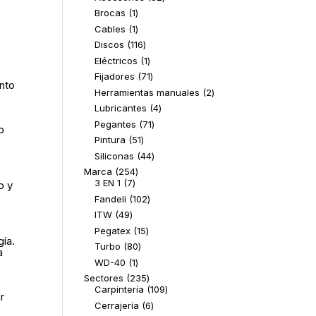
productos
1
Brocas
1
producto
1
Cables
1
producto
116
Discos
116
productos
1
Eléctricos
1
producto
71
Fijadores
71
ento
productos
2
Herramientas manuales
2
productos
4
Lubricantes
4
productos
71
Pegantes
71
o
productos
51
Pintura
51
productos
44
Siliconas
44
productos
254
Marca
254
7
productos
3 EN 1
7
o y
productos
102
Fandeli
102
productos
49
ITW
49
productos
15
Pegatex
15
gía.
productos
80
Turbo
80
a
productos
1
WD-40
1
l
producto
235
Sectores
235
productos
109
Carpintería
109
r
productos
6
Cerrajería
6
productos