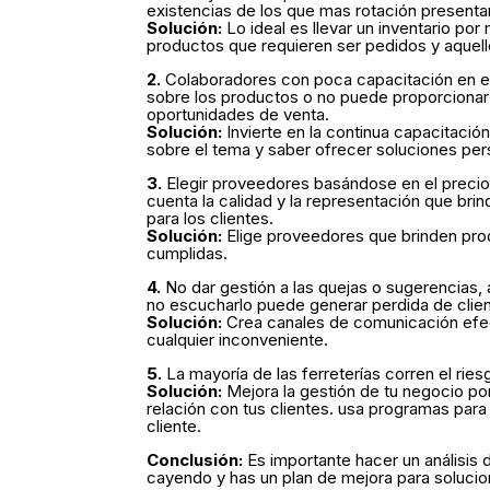
existencias de los que mas rotación presenta
Solución:
Lo ideal es llevar un inventario po
productos que requieren ser pedidos y aquell
2.
Colaboradores con poca capacitación en el 
sobre los productos o no puede proporcionar 
oportunidades de venta.
Solución:
Invierte en la continua capacitació
sobre el tema y saber ofrecer soluciones per
3.
Elegir proveedores basándose en el precio,
cuenta la calidad y la representación que bri
para los clientes.
Solución:
Elige proveedores que brinden produ
cumplidas.
4.
No dar gestión a las quejas o sugerencias, 
no escucharlo puede generar perdida de clien
Solución:
Crea canales de comunicación efect
cualquier inconveniente.
5.
La mayoría de las ferreterías corren el rie
Solución:
Mejora la gestión de tu negocio por
relación con tus clientes. usa programas para 
cliente.
Conclusión:
Es importante hacer un análisis d
cayendo y has un plan de mejora para solucion