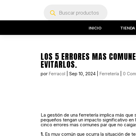
Búsqueda
de
productos
INICIO
TIENDA
LOS 5 ERRORES MAS COMUNE
EVITARLOS.
por
Ferracol
|
Sep 10, 2024
|
Ferretería
|
0 Com
La gestión de una ferretería implica más que
pequeños tengan un impacto significativo en 
cinco errores mas comunes par que no caigas
1.
Es muy común que ocurra la situación de te