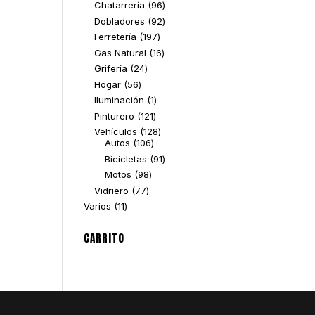
96
Chatarrería
96
productos
92
Dobladores
92
productos
197
Ferretería
197
productos
16
Gas Natural
16
productos
24
Grifería
24
productos
56
Hogar
56
productos
1
Iluminación
1
producto
121
Pinturero
121
productos
128
Vehículos
128
106
productos
Autos
106
productos
91
Bicicletas
91
productos
98
Motos
98
productos
77
Vidriero
77
productos
11
Varios
11
productos
CARRITO