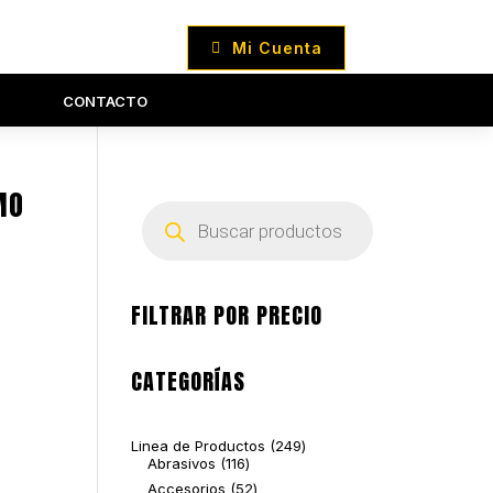
Mi Cuenta
CONTACTO
MO
Búsqueda
de
productos
FILTRAR POR PRECIO
CATEGORÍAS
249
Linea de Productos
249
116
productos
Abrasivos
116
productos
52
Accesorios
52