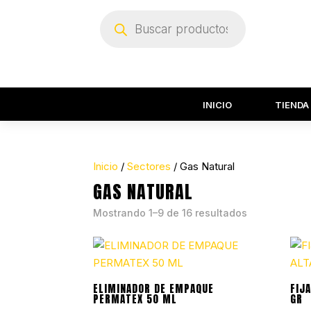
Búsqueda
de
productos
INICIO
TIENDA
Inicio
/
Sectores
/ Gas Natural
GAS NATURAL
Mostrando 1–9 de 16 resultados
ELIMINADOR DE EMPAQUE
FIJ
PERMATEX 50 ML
GR