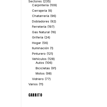
235
Sectores
235
productos
109
Carpintería
109
productos
6
Cerrajería
6
productos
96
Chatarrería
96
productos
92
Dobladores
92
productos
197
Ferretería
197
productos
16
Gas Natural
16
productos
24
Grifería
24
productos
56
Hogar
56
productos
1
Iluminación
1
producto
121
Pinturero
121
productos
128
Vehículos
128
106
productos
Autos
106
productos
91
Bicicletas
91
productos
98
Motos
98
productos
77
Vidriero
77
productos
11
Varios
11
productos
CARRITO