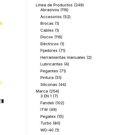
249
Linea de Productos
249
116
productos
Abrasivos
116
productos
52
Accesorios
52
productos
1
Brocas
1
producto
1
Cables
1
producto
116
Discos
116
productos
1
Eléctricos
1
producto
71
Fijadores
71
productos
2
Herramientas manuales
2
productos
4
Lubricantes
4
productos
71
Pegantes
71
productos
51
Pintura
51
productos
44
Siliconas
44
productos
254
Marca
254
7
productos
3 EN 1
7
EN
productos
102
Fandeli
102
productos
49
ITW
49
productos
15
Pegatex
15
productos
80
Turbo
80
productos
1
WD-40
1
producto