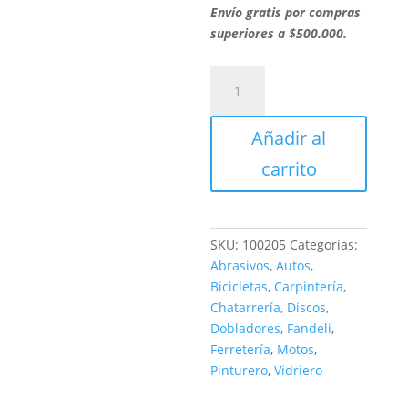
Envío gratis por compras
superiores a $500.000.
ROLLO
TELA
JF87
Añadir al
FLEXIBLE
4"
carrito
100
cantidad
SKU:
100205
Categorías:
Abrasivos
,
Autos
,
Bicicletas
,
Carpintería
,
Chatarrería
,
Discos
,
Dobladores
,
Fandeli
,
Ferretería
,
Motos
,
Pinturero
,
Vidriero