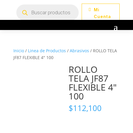
Búsqueda
Mi
de
productos
Cuenta
Inicio
/
Linea de Productos
/
Abrasivos
/ ROLLO TELA
JF87 FLEXIBLE 4″ 100
ROLLO
TELA JF87
FLEXIBLE 4″
100
$
112,100