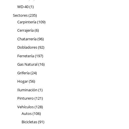
productos
1
WD-40
1
producto
235
Sectores
235
productos
109
Carpintería
109
productos
6
Cerrajería
6
productos
96
Chatarrería
96
productos
92
Dobladores
92
productos
197
Ferretería
197
productos
16
Gas Natural
16
productos
24
Grifería
24
productos
56
Hogar
56
productos
1
Iluminación
1
producto
121
Pinturero
121
productos
128
Vehículos
128
106
productos
Autos
106
productos
91
Bicicletas
91
productos