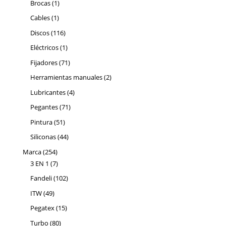
1
Brocas
1
producto
1
Cables
1
producto
116
Discos
116
productos
1
Eléctricos
1
producto
71
Fijadores
71
productos
2
Herramientas manuales
2
productos
4
Lubricantes
4
productos
71
Pegantes
71
productos
51
Pintura
51
productos
44
Siliconas
44
productos
254
Marca
254
productos
7
3 EN 1
7
productos
102
Fandeli
102
productos
49
ITW
49
productos
15
Pegatex
15
productos
80
Turbo
80