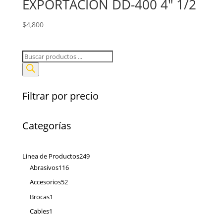
EXPORTACION DD-400 4″ 1/2
$
4,800
Búsqueda
de
productos
Filtrar por precio
Categorías
249
Linea de Productos
249
116
productos
Abrasivos
116
productos
52
Accesorios
52
productos
1
Brocas
1
producto
1
Cables
1