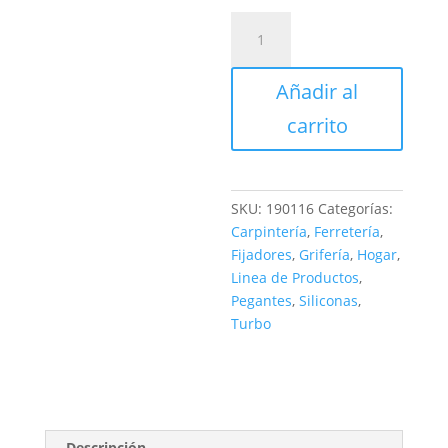
LIMPIADOR
1/32
120
Añadir al
CC
cantidad
carrito
SKU:
190116
Categorías:
Carpintería
,
Ferretería
,
Fijadores
,
Grifería
,
Hogar
,
Linea de Productos
,
Pegantes
,
Siliconas
,
Turbo
Descripción