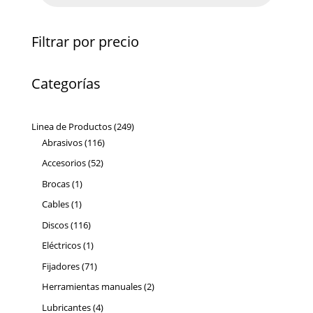
Filtrar por precio
Categorías
249
Linea de Productos
249
116
productos
Abrasivos
116
productos
52
Accesorios
52
productos
1
Brocas
1
producto
1
Cables
1
producto
116
Discos
116
productos
1
Eléctricos
1
producto
71
Fijadores
71
productos
2
Herramientas manuales
2
productos
4
Lubricantes
4