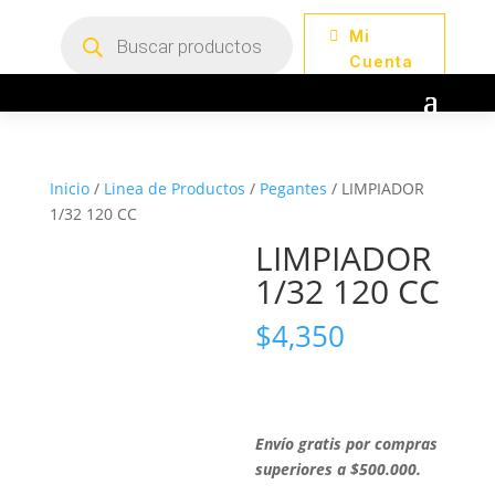
Búsqueda
Mi
de
productos
Cuenta
Inicio
/
Linea de Productos
/
Pegantes
/ LIMPIADOR
1/32 120 CC
LIMPIADOR
1/32 120 CC
$
4,350
Envío gratis por compras
superiores a $500.000.