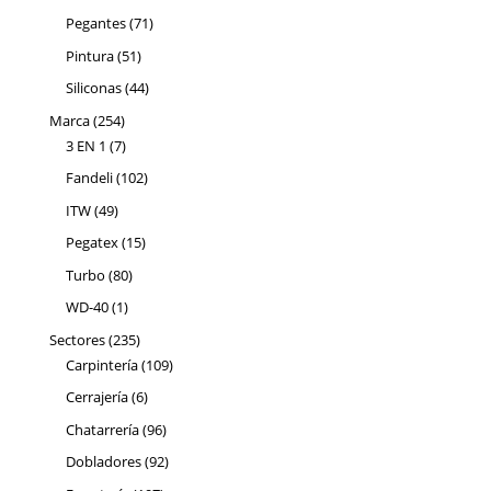
productos
71
Pegantes
71
productos
51
Pintura
51
productos
44
Siliconas
44
productos
254
Marca
254
productos
7
3 EN 1
7
productos
102
Fandeli
102
productos
49
ITW
49
productos
15
Pegatex
15
productos
80
Turbo
80
productos
1
WD-40
1
producto
235
Sectores
235
productos
109
Carpintería
109
productos
6
Cerrajería
6
productos
96
Chatarrería
96
productos
92
Dobladores
92
productos