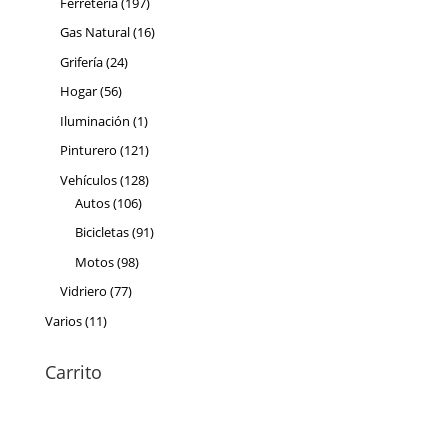
197
Ferretería
197
productos
16
Gas Natural
16
productos
24
Grifería
24
productos
56
Hogar
56
productos
1
Iluminación
1
producto
121
Pinturero
121
productos
128
Vehículos
128
106
productos
Autos
106
productos
91
Bicicletas
91
productos
98
Motos
98
productos
77
Vidriero
77
productos
11
Varios
11
productos
Carrito