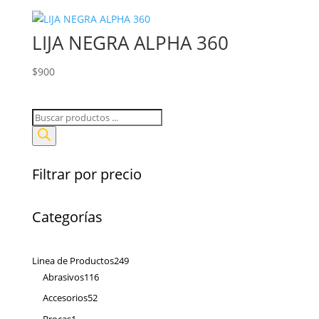
LIJA NEGRA ALPHA 360
$
900
Búsqueda
de
productos
Filtrar por precio
Categorías
249
Linea de Productos
249
116
productos
Abrasivos
116
productos
52
Accesorios
52
productos
1
Brocas
1