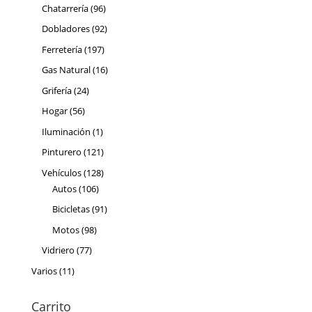
productos
96
Chatarrería
96
productos
92
Dobladores
92
productos
197
Ferretería
197
productos
16
Gas Natural
16
productos
24
Grifería
24
productos
56
Hogar
56
productos
1
Iluminación
1
producto
121
Pinturero
121
productos
128
Vehículos
128
106
productos
Autos
106
productos
91
Bicicletas
91
productos
98
Motos
98
productos
77
Vidriero
77
productos
11
Varios
11
productos
Carrito