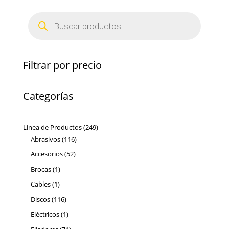
Búsqueda
de
productos
Filtrar por precio
Categorías
249
Linea de Productos
249
116
productos
Abrasivos
116
productos
52
Accesorios
52
productos
1
Brocas
1
producto
1
Cables
1
producto
116
Discos
116
productos
1
Eléctricos
1
producto
71