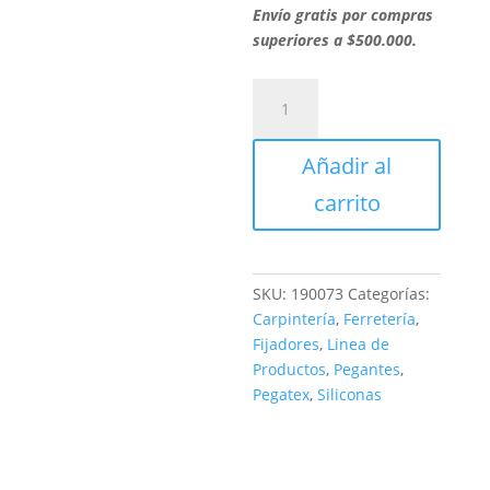
Envío gratis por compras
superiores a $500.000.
CEMENTO
PL
285
Añadir al
BOTELLA
375
carrito
ML
cantidad
SKU:
190073
Categorías:
Carpintería
,
Ferretería
,
Fijadores
,
Linea de
Productos
,
Pegantes
,
Pegatex
,
Siliconas