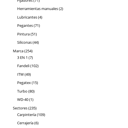
Fijadores
71
productos
2
Herramientas manuales
2
productos
4
Lubricantes
4
productos
71
Pegantes
71
productos
51
Pintura
51
productos
44
Siliconas
44
productos
254
Marca
254
productos
7
3 EN 1
7
productos
102
Fandeli
102
productos
49
ITW
49
productos
15
Pegatex
15
productos
80
Turbo
80
productos
1
WD-40
1
producto
235
Sectores
235
productos
109
Carpintería
109
productos
6
Cerrajería
6