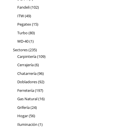
productos
102
Fandeli
102
productos
49
ITW
49
productos
15
Pegatex
15
productos
80
Turbo
80
productos
1
WD-40
1
producto
235
Sectores
235
productos
109
Carpintería
109
productos
6
Cerrajería
6
productos
96
Chatarrería
96
productos
92
Dobladores
92
productos
197
Ferretería
197
productos
16
Gas Natural
16
productos
24
Grifería
24
productos
56
Hogar
56
productos
1
Iluminación
1