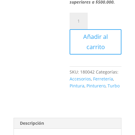
superiores a $500.000.
BROCHA
MONA
2
Añadir al
/REPT
cantidad
carrito
SKU:
180042
Categorías:
Accesorios
,
Ferretería
,
Pintura
,
Pinturero
,
Turbo
Descripción