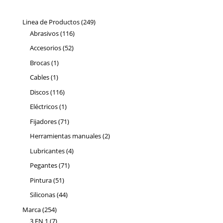
249
Linea de Productos
249
116
productos
Abrasivos
116
productos
52
Accesorios
52
productos
1
Brocas
1
producto
1
Cables
1
producto
116
Discos
116
productos
1
Eléctricos
1
producto
71
Fijadores
71
productos
2
Herramientas manuales
2
productos
4
Lubricantes
4
productos
71
Pegantes
71
productos
51
Pintura
51
productos
44
Siliconas
44
productos
254
Marca
254
productos
7
3 EN 1
7