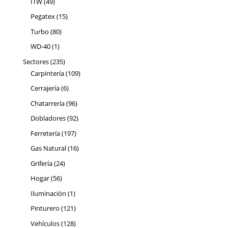
49
ITW
49
productos
15
Pegatex
15
productos
80
Turbo
80
productos
1
WD-40
1
producto
235
Sectores
235
productos
109
Carpintería
109
productos
6
Cerrajería
6
productos
96
Chatarrería
96
productos
92
Dobladores
92
productos
197
Ferretería
197
productos
16
Gas Natural
16
productos
24
Grifería
24
productos
56
Hogar
56
productos
1
Iluminación
1
producto
121
Pinturero
121
productos
128
Vehículos
128