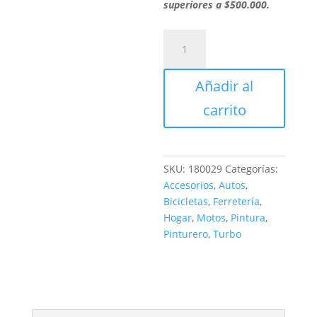
superiores a $500.000.
AEROSOL
NEGRO
MATE
Añadir al
cantidad
carrito
SKU:
180029
Categorías:
Accesorios
,
Autos
,
Bicicletas
,
Ferretería
,
Hogar
,
Motos
,
Pintura
,
Pinturero
,
Turbo