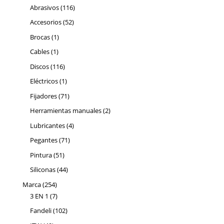
116
productos
Abrasivos
116
productos
52
Accesorios
52
productos
1
Brocas
1
producto
1
Cables
1
producto
116
Discos
116
productos
1
Eléctricos
1
producto
71
Fijadores
71
productos
2
Herramientas manuales
2
productos
4
Lubricantes
4
productos
71
Pegantes
71
productos
51
Pintura
51
productos
44
Siliconas
44
productos
254
Marca
254
productos
7
3 EN 1
7
productos
102
Fandeli
102
productos