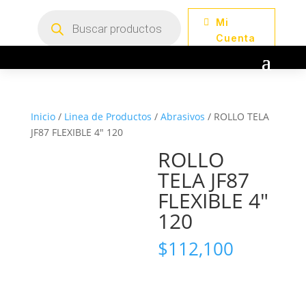
Búsqueda
Mi
de
productos
Cuenta
Inicio
/
Linea de Productos
/
Abrasivos
/ ROLLO TELA
JF87 FLEXIBLE 4″ 120
ROLLO
TELA JF87
FLEXIBLE 4″
120
$
112,100