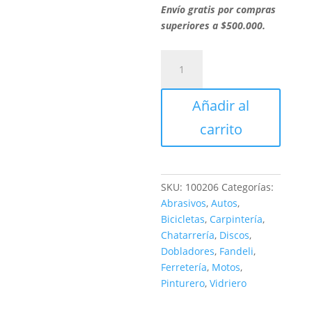
Envío gratis por compras
superiores a $500.000.
ROLLO
TELA
JF87
Añadir al
FLEXIBLE
4"
carrito
120
cantidad
SKU:
100206
Categorías:
Abrasivos
,
Autos
,
Bicicletas
,
Carpintería
,
Chatarrería
,
Discos
,
Dobladores
,
Fandeli
,
Ferretería
,
Motos
,
Pinturero
,
Vidriero