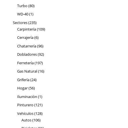
productos
80
Turbo
80
productos
1
WD-40
1
producto
235
Sectores
235
productos
109
Carpintería
109
productos
6
Cerrajería
6
productos
96
Chatarrería
96
productos
92
Dobladores
92
productos
197
Ferretería
197
productos
16
Gas Natural
16
productos
24
Grifería
24
productos
56
Hogar
56
productos
1
Iluminación
1
producto
121
Pinturero
121
productos
128
Vehículos
128
106
productos
Autos
106
productos