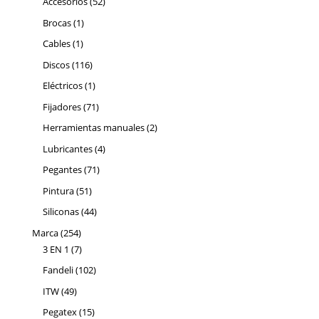
52
Accesorios
52
productos
1
Brocas
1
producto
1
Cables
1
producto
116
Discos
116
productos
1
Eléctricos
1
producto
71
Fijadores
71
productos
2
Herramientas manuales
2
productos
4
Lubricantes
4
productos
71
Pegantes
71
productos
51
Pintura
51
productos
44
Siliconas
44
productos
254
Marca
254
productos
7
3 EN 1
7
productos
102
Fandeli
102
productos
49
ITW
49
productos
15
Pegatex
15